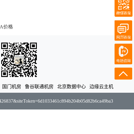
QQ客服
在线客服
A价格
在线客服
电话咨询
18911219358
18911219358
国门机房
鲁谷联通机房
北京数据中心
边缘云主机
rId=426837&siteToken=6d1033461c894b204b05d82b6ca49ba3